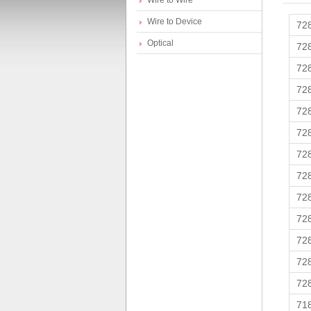
Wire to Wire
devi
Wire to Device
72
Bundle
Optical
Device
72
Electr
72
sprin
72
Shifti
Device
72
连接器-
崎
72
72
72
72
72
72
72
(Y
72
71