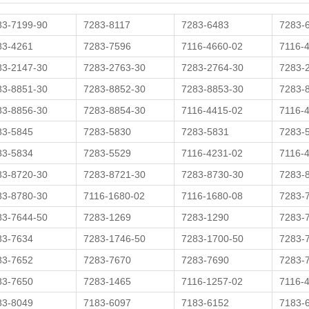
ce设备_device设备价格_device设备批发/采购- 阿里巴巴
83-7199-90
7283-8117
7283-6483
7283-
d wire, illuminating device, backlight device and liquid cr...
 for providing data wire signals to control electric current...
83-4261
7283-7596
7116-4660-02
7116-
oplating method and device for wire stock, and electropla...
83-2147-30
7283-2763-30
7283-2764-30
7283-
g steel wire spring wire_双语例句
83-8851-30
7283-8852-30
7283-8853-30
7283-
ng device for a shift-by-wire system
 for processing a wire
83-8856-30
7283-8854-30
7116-4415-02
7116-
代理SULLINS连接器Wire to Board系列SWT204-UP...
83-5845
7283-5830
7283-5831
7283-
83-5834
7283-5529
7116-4231-02
7116-
83-8720-30
7283-8721-30
7283-8730-30
7283-
83-8780-30
7116-1680-02
7116-1680-08
7283-
83-7644-50
7283-1269
7283-1290
7283-
83-7634
7283-1746-50
7283-1700-50
7283-
83-7652
7283-7670
7283-7690
7283-
83-7650
7283-1465
7116-1257-02
7116-
83-8049
7183-6097
7183-6152
7183-