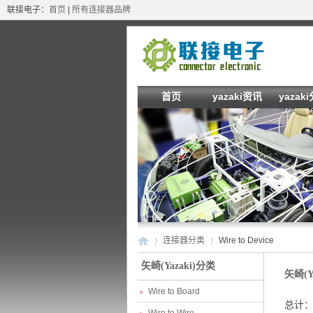
联接电子：
首页
|
所有连接器品牌
首页
yazaki资讯
yazak
连接器分类
Wire to Device
矢崎(Yazaki)分类
矢崎(Y
Wire to Board
专利US1
矢
»
›
总计：
【dev