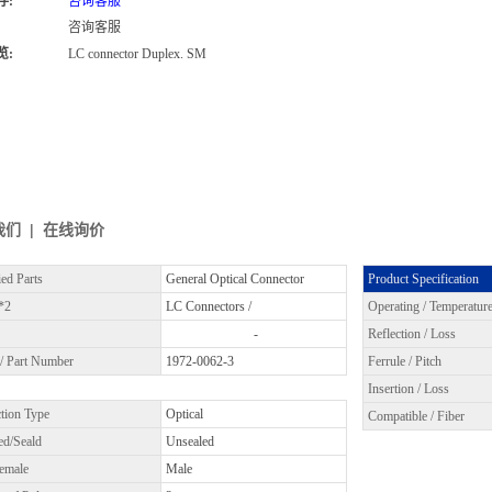
存:
咨询客服
咨询客服
览:
LC connector Duplex. SM
我们
|
在线询价
ied Parts
General Optical Connector
Product Specification
*2
LC Connectors /
Operating / Temperatur
-
Reflection / Loss
 / Part Number
1972-0062-3
Ferrule / Pitch
Insertion / Loss
tion Type
Optical
Compatible / Fiber
ed/Seald
Unsealed
emale
Male