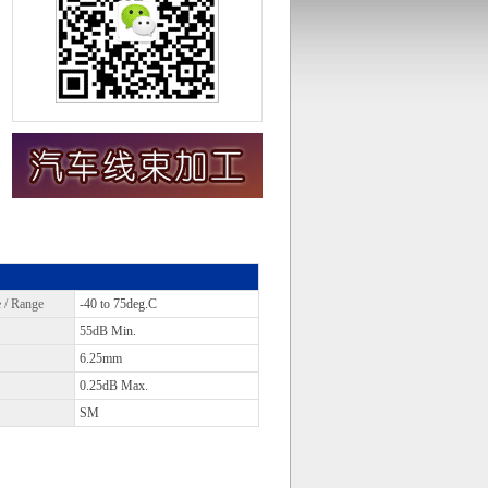
e / Range
-40 to 75deg.C
55dB Min.
6.25mm
0.25dB Max.
SM