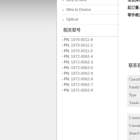
Wire to Wire
现货库
起订量:
Wire to Device
零件概
Optical
相关型号
- PN:
1970-0011-9
- PN:
1970-0011-2
- PN:
1970-0011-0
- PN:
1972-0062-4
za
- PN:
1972-0062-3
联系
- PN:
1972-0063-0
- PN:
1972-0062-9
- PN:
1972-0062-8
Classif
- PN:
1972-0062-7
Family
- PN:
1972-0062-6
Type
Yazaki
Connec
ki
Unseal
Male/F