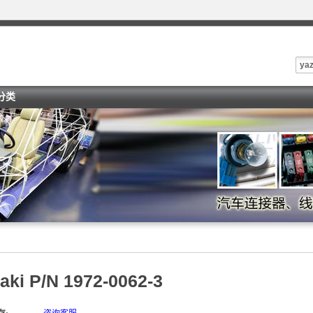
yaz
i分类
aki P/N 1972-0062-3